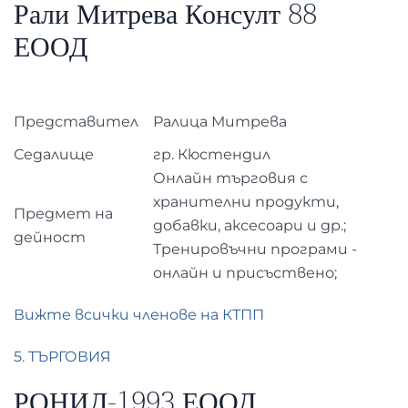
Рали Митрева Консулт 88
ЕООД
Представител
Ралица Митрева
Седалище
гр. Кюстендил
Онлайн търговия с
хранителни продукти,
Предмет на
добавки, аксесоари и др.;
дейност
Тренировъчни програми -
онлайн и присъствено;
Вижте всички членове на КТПП
5. ТЪРГОВИЯ
РОНИД-1993 ЕООД