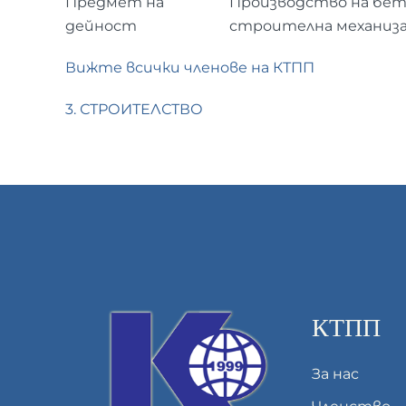
Предмет на
Производство на бет
дейност
строителна механиз
Вижте всички членове на КТПП
3. СТРОИТЕЛСТВО
КТПП
За нас