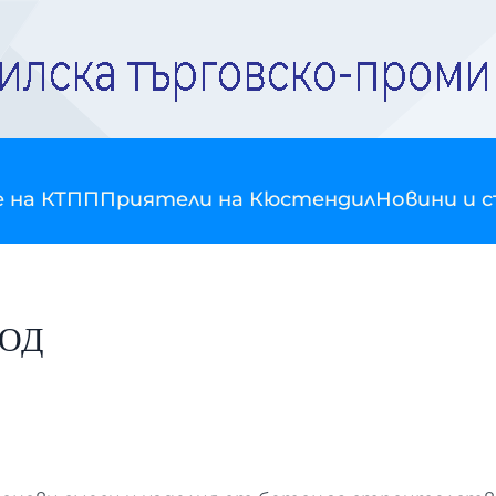
е на КТПП
Приятели на Кюстендил
Новини и 
ООД