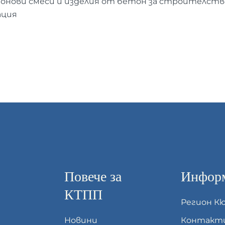
онови смеси и изделия от бетон за строителст
ация
Повече за
Информ
КТПП
Регион К
Новини
Контакт