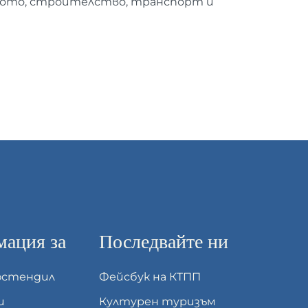
вото, строителство, транспорт и
ация за
Последвайте ни
юстендил
Фейсбук на КТПП
и
Културен туризъм