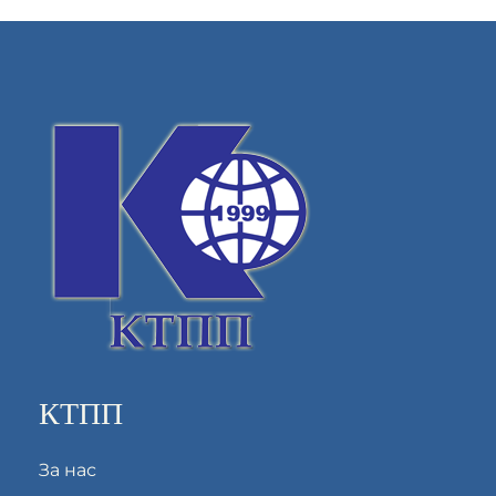
КТПП
За нас