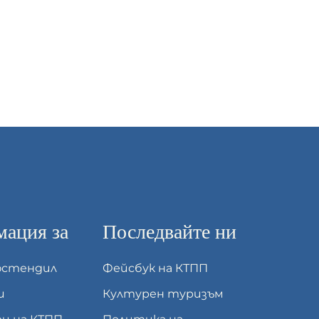
ация за
Последвайте ни
юстендил
Фейсбук на КТПП
и
Културен туризъм