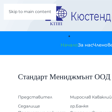
Skip to main content
Начало
За нас
Членов
Стандарт Мениджмънт ООД
Представител
Мирослав Каваклий
Седалище
гр.Банкя