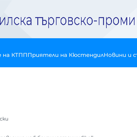
е на КТПП
Приятели на Кюстендил
Новини и 
ски