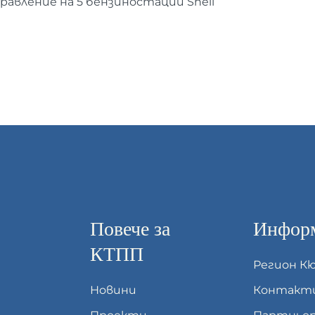
равление на 5 бензиностации Shell
Повече за
Информ
КТПП
Регион К
Новини
Контакт