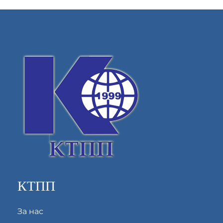
КТПП
За нас