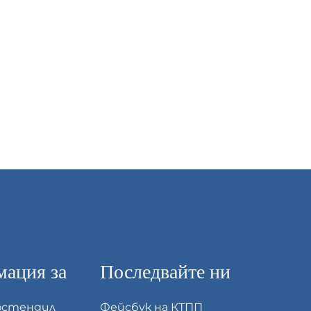
ация за
Последвайте ни
юстендил
Фейсбук на КТПП