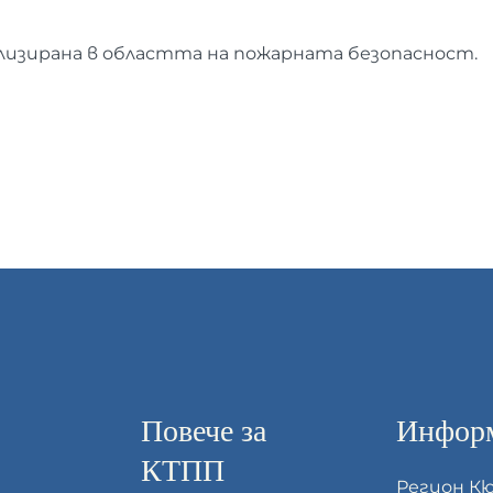
изирана в областта на пожарната безопасност.
Повече за
Информ
КТПП
Регион К