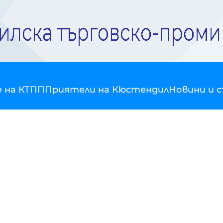
е на КТПП
Приятели на Кюстендил
Новини и 