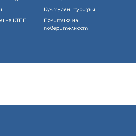
и
Културен туризъм
и на КТПП
Политика на
поверителност