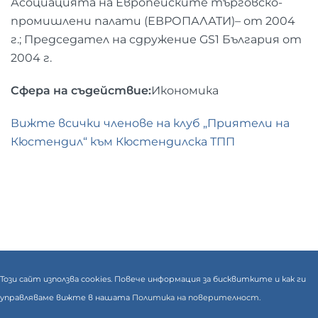
Асоциацията на Европейските търговско-
промишлени палати (ЕВРОПАЛАТИ)– от 2004
г.; Председател на сдружение GS1 България от
2004 г.
Сфера на съдействие:
Икономика
Вижте всички членове на клуб „Приятели на
Кюстендил“ към Кюстендилска ТПП
Този сайт използва cookies. Повече информация за бисквитките и как ги
управляваме вижте в нашата
Политика на поверителност.