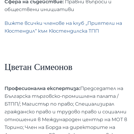
Сфера на съдействие:
Правни въпроси и
обществени инициативи
Вижте всички членове на клуб „Приятели на
Кюстендил“ към Кюстендилска ТПП
Цветан Симеонов
Професионална експертиза:
Председател на
Българска търговско-промишлена палата /
БТПП/; Магистър по право; Специализирал
гражданско право и трудово право и социални
отношения в Международен център на МОТ в
Торино; Член на Борда на директорите на