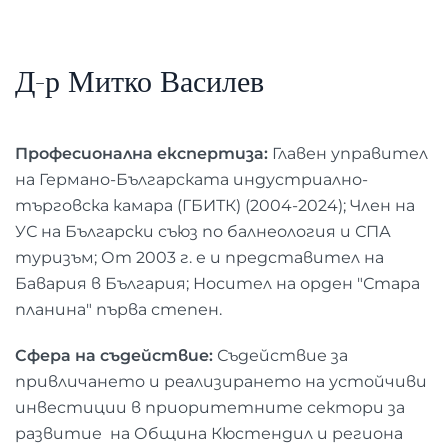
Д-р Митко Василев
Професионална експертиза:
Главен управител
на Германо-Българската индустриално-
търговска камара (ГБИТК) (2004-2024); Член на
УС на Български съюз по балнеология и СПА
туризъм; От 2003 г. е и представител на
Бавария в България; Носител на орден "Стара
планина" първа степен.
Сфера на съдействие:
Съдействие за
привличането и реализирането на устойчиви
инвестиции в приоритетните сектори за
развитие на Община Кюстендил и региона