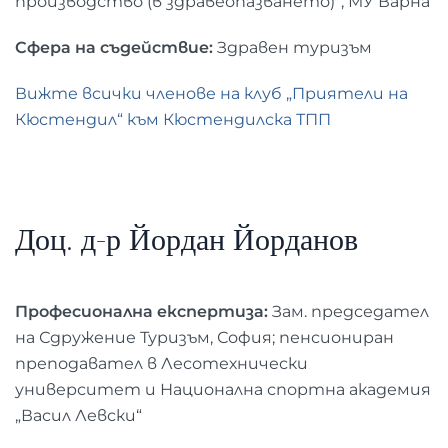
производство (в здравеопазването)“, МУ Варна
Сфера на съдействие:
Здравен туризъм
Вижте всички членове на клуб „Приятели на
Кюстендил“ към Кюстендилска ТПП
Доц. д-р Йордан Йорданов
Професионална експертиза:
Зам. председател
на Сдружение Туризъм, София; пенсиониран
преподавател в Лесотехнически
университет и Национална спортна академия
„Васил Левски“