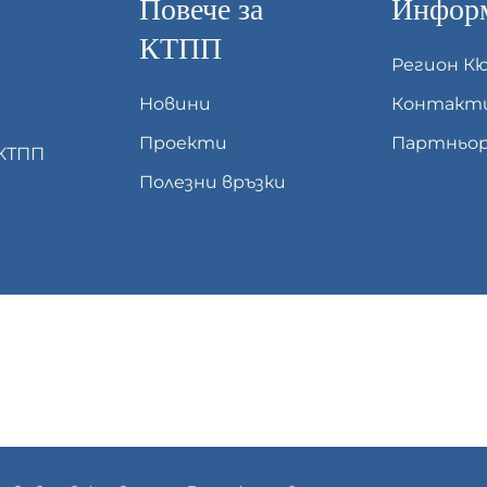
Повече за
Информ
КТПП
Регион К
Новини
Контакт
Проекти
Партньор
 КТПП
Полезни връзки