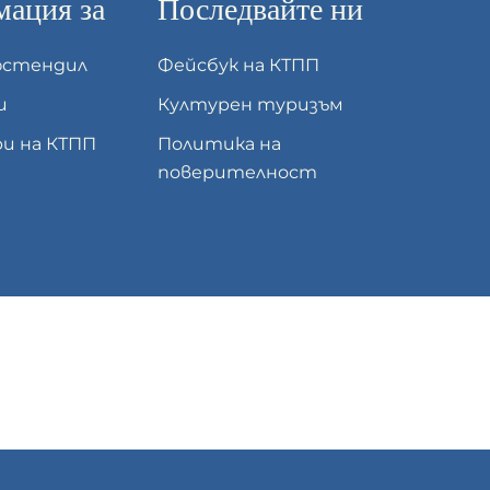
ация за
Последвайте ни
юстендил
Фейсбук на КТПП
и
Културен туризъм
и на КТПП
Политика на
поверителност