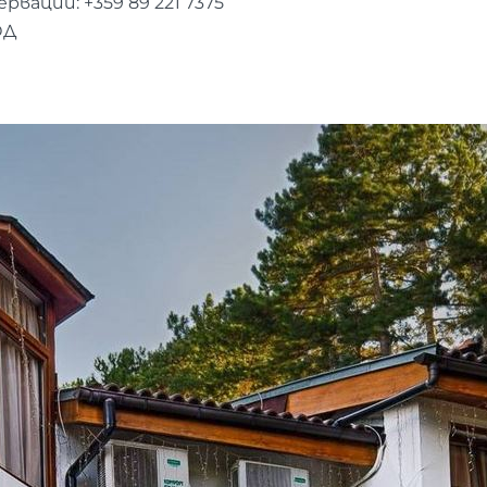
ервации: +359
89 221 7375
ОД