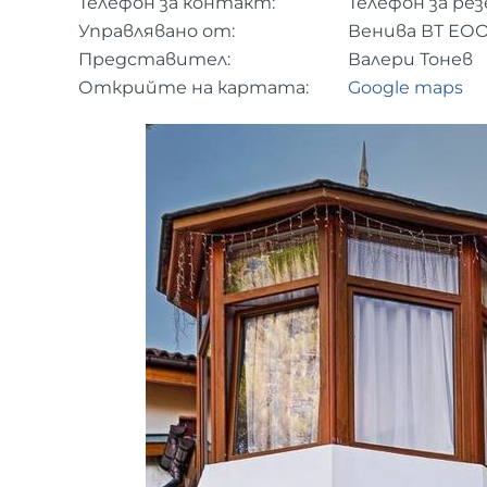
Телефон за контакт:
Телефон за рез
Управлявано от:
Венива ВТ ЕО
Представител:
Валери Тонев
Открийте на картата:
Google maps