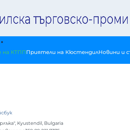
е на КТПП
Приятели на Кюстендил
Новини и 
сбук
лъка", Kyustendil, Bulgaria