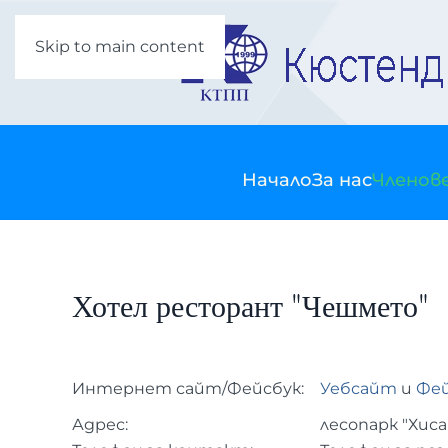
Skip to main content
Начало
За нас
Членов
Хотел ресторант "Чешмето"
Интернет сайт/Фейсбук:
Уебсайт
и
Фей
Адрес:
лесопарк "Хисар