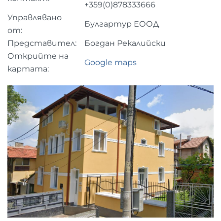
+359(0)878333666
Управлявано
Булгартур ЕООД
от:
Представител:
Богдан Рекалийски
Открийте на
Google maps
картата: