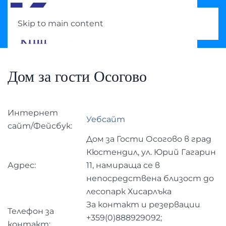
Skip to main content
Дом за гости Осогово
Интернет
Уебсайт
сайт/Фейсбук:
Дом за Гости Осогово в град
Кюстендил, ул. Юрий Гагарин
Адрес:
11, намираща се в
непосредствена близост до
лесопарк Хисарлъка
За контакт и резервации
Телефон за
+359(0)888929092;
контакт: