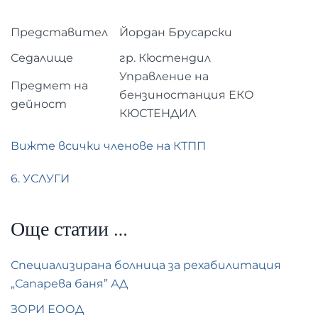
Представител
Йордан Брусарски
Седалище
гр. Кюстендил
Управление на
Предмет на
бензиностанция ЕКО
дейност
КЮСТЕНДИЛ
Вижте всички членове на КТПП
6. УСЛУГИ
Още статии …
Специализирана болница за рехабилитация
„Сапарева баня” АД
ЗОРИ ЕООД