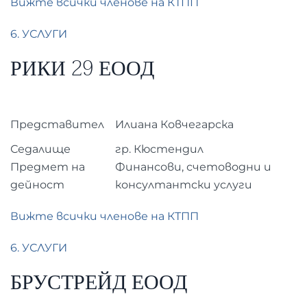
Вижте всички членове на КТПП
6. УСЛУГИ
РИКИ 29 ЕООД
Представител
Илиана Ковчегарска
Седалище
гр. Кюстендил
Предмет на
Финансови, счетоводни и
дейност
консултантски услуги
Вижте всички членове на КТПП
6. УСЛУГИ
БРУСТРЕЙД ЕООД