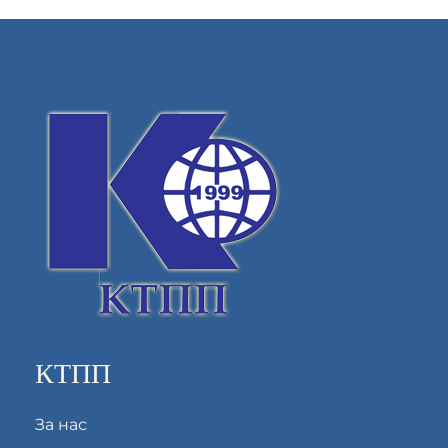
КТПП
За нас