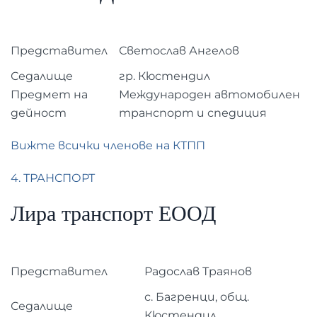
Представител
Светослав Ангелов
Седалище
гр. Кюстендил
Предмет на
Международен автомобилен
дейност
транспорт и спедиция
Вижте всички членове на КТПП
4. ТРАНСПОРТ
Лира транспорт ЕООД
Представител
Радослав Траянов
с. Багренци, общ.
Седалище
Кюстендил