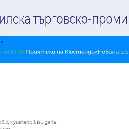
е на КТПП
Приятели на Кюстендил
Новини и 
 2, Kyustendil, Bulgaria