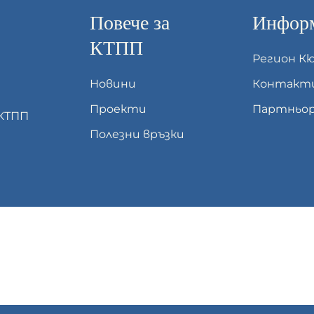
Повече за
Информ
КТПП
Регион К
Новини
Контакт
Проекти
Партньор
 КТПП
Полезни връзки