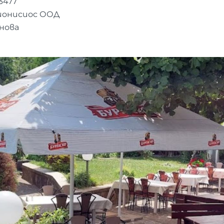
3477
ионисиос ООД
нова