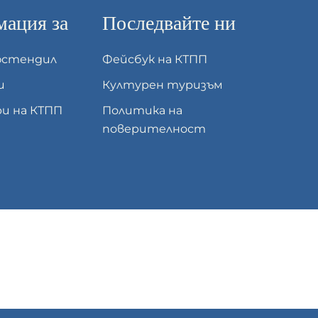
ация за
Последвайте ни
юстендил
Фейсбук на КТПП
и
Културен туризъм
и на КТПП
Политика на
поверителност