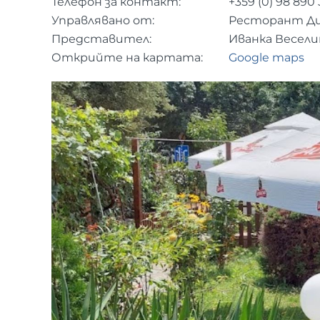
Телефон за контакт:
+359 (0)
98 890 
Управлявано от:
Ресторант Д
Представител:
Иванка Весели
Открийте на картата:
Google maps