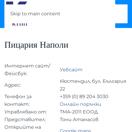
Skip to main content
Пицария Наполи
Интернет сайт/
Уебсайт
Фейсбук:
Кюстендил, бул. България
Адрес:
22
Телефон за
+359 (0)
89 204 3030
контакт:
Онлайн поръчки
Управлявано от:
ТМА-2011 ЕООД
Представител:
Тони Атанасов
Открийте на
Google maps