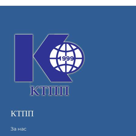
КТПП
За нас