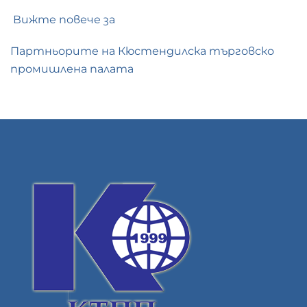
Вижте повече за
Партньорите на Кюстендилска търговско
промишлена палата