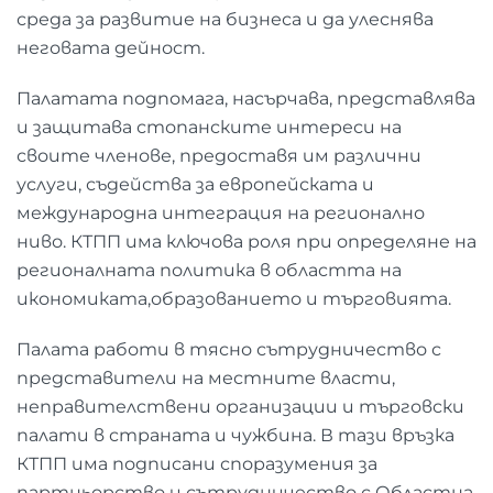
среда за развитие на бизнеса и да улеснява
неговата дейност.
Палатата подпомага, насърчава, представлява
и защитава стопанските интереси на
своите членове, предоставя им различни
услуги, съдейства за европейската и
международна интеграция на регионално
ниво. КТПП има ключова роля при определяне на
регионалната политика в областта на
икономиката,образованието и търговията.
Палата работи в тясно сътрудничество с
представители на местните власти,
неправителствени организации и търговски
палати в страната и чужбина. В тази връзка
КТПП има подписани споразумения за
партньорство и сътрудничество с Областна