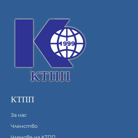
КТПП
За нас
Членство
Членове на КТПП