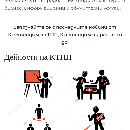
България КТПП предоставя широк спектър от
бизнес, информационни и обучителни услуги.
Запознайте се с последните новини от
Кюстендилска ТПП, Кюстендилски регион и
др.
Дейности на КТПП