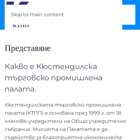
Skip to main content
Представяне
Какво е Кюстендилска
търговско промишлена
палата.
Кюстендилската търговско-промишлена
палата (КТПП) е основана през 1999 г. от 18
членове-учредители на Общо учредително
събрание. Мисията на Палатата е да
съдейства за благоприятна икономическа