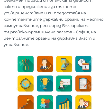
регламентиращи стопанската дейност,
както и предложения за тяхното
усъвършенстване и ги предоставя на
компетентните държавни органи на местно
самоуправление, респ. чрез Българската
търговско-промишлена палата – София, на
централните органи на държавна власт и
управление.