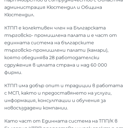
администрация Кюстендил и Община
Кюстендил.
КТПП е колективен член на Българската
търговско- промишлена палата и е част от
единната система на българските
търговско-промишлени палати (камари),
която обединява 28 работодателски
сдружения в цялата страна и над 60 000
фирми.
КТПП има добър опит и традиции в работата
с МСП, както и предоставянето на услуги,
информация, консултации и обучения за
новосъздадени компании.
Като част от Единната система на ТПП/К в