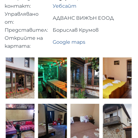
контакт:
Уебсайт
Управлявано
АДВАНС ВИЖЪН ЕООД
от:
Представител:
Борислав Крумов
Открийте на
Google maps
картата: