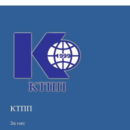
КТПП
За нас