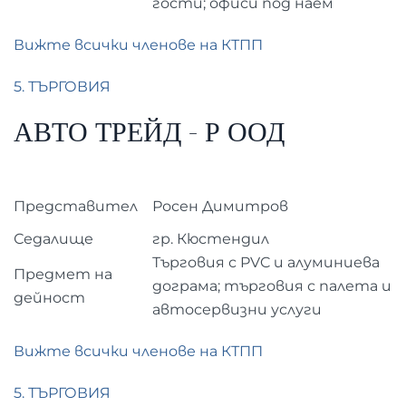
гости; офиси под наем
Вижте всички членове на КТПП
5. ТЪРГОВИЯ
АВТО ТРЕЙД - Р ООД
Представител
Росен Димитров
Седалище
гр. Кюстендил
Търговия с PVC и алуминиева
Предмет на
дограма; търговия с палета и
дейност
автосервизни услуги
Вижте всички членове на КТПП
5. ТЪРГОВИЯ