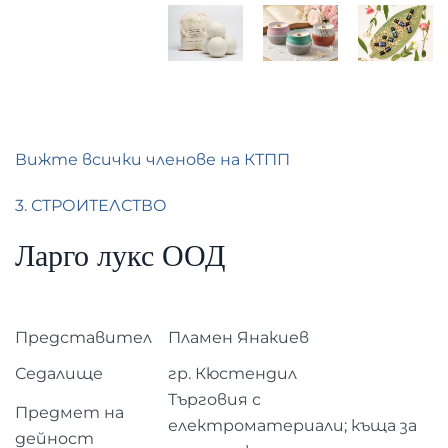
Вижте всички членове на КТПП
3. СТРОИТЕЛСТВО
Ларго лукс ООД
Представител
Пламен Янакиев
Седалище
гр. Кюстендил
Търговия с
Предмет на
електроматериали; къща за
дейност