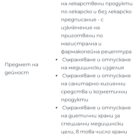
на лекарствени продукти
по лекарско и без лекарско
предписание - с
изключение на
приготвяни по
магистрална и
фармакопейна рецептура
Съхраняване и отпускане
Предмет на
на медицински изделия
дейност
Съхраняване и отпускане
на санитарно-хигиенни
средства и козметични
продукти
Съхраняване и отпускане
на диетични храни за
специални медицински
цели, в това число храни