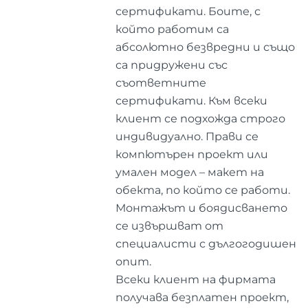
сертификати. Боите, с
който работим са
абсолютно безвредни и също
са придружени със
съответните
сертификати. Към всеки
клиент се подхожда строго
индивидуално. Прави се
компютърен проект или
умален модел – макет на
обекта, по който се работи.
Монтажът и боядисването
се извършват от
специалисти с дългогодишен
опит.
Всеки клиент на фирмата
получава безплатен проект,