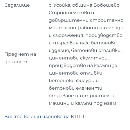
Седалище
с. Усойка, община Бобошево
Строителство и
довършителни строително
монтажни-работи на сгради
и съоръжения, производство
и търговия на/с бетонови
изделия, бетонови отливки,
Предмет на
циментови скулптури,
дейност
производство на калъпи за
циментови отливки,
бетонови фигури и
бетонови елементи,
отдаване на строителни
машини и калъпи под наем
Вижте всички членове на КТПП