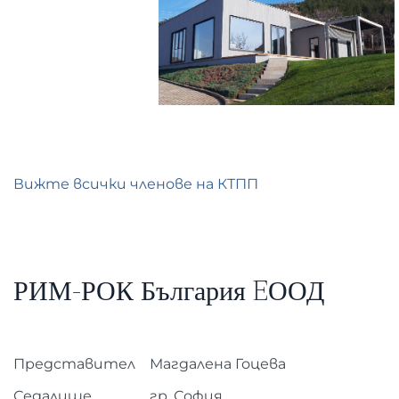
Вижте всички членове на КТПП
РИМ-РОК България EООД
Представител
Магдалена Гоцева
Седалище
гр. София