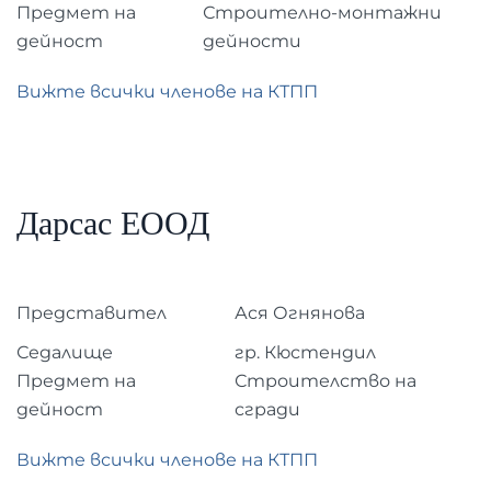
Предмет на
Строително-монтажни
дейност
дейности
Вижте всички членове на КТПП
Дарсас ЕООД
Представител
Ася Огнянова
Седалище
гр. Кюстендил
Предмет на
Строителство на
дейност
сгради
Вижте всички членове на КТПП