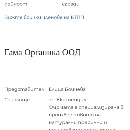
дейност
сгради
Вижте всички членове на КТПП
Гама Органика ООД
Представител
Елица Бойчева
Седалище
гр. Кюстендил
Фирмата е специализирана в
производството на
натурални прерилни и
почистващи продукти за