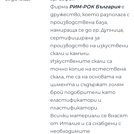
Фирма
РИМ-РОК България
е
дружество, което разполага с
производствена база,
намираща се до гр. Дупница,
сертифицирана за
производство на изкуствени
скали и камъни.
Изкуствените скали са
точно копие на естествена
скала, те са на основата на
цимента и съдържат голям
брой подобрители като
еластификатори и
пластификатори.
Всички материали се внасят
от Италия и са снабдени с
необходимите