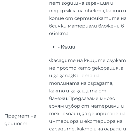
пет годишна гаранция и
поддръжка на обекта, както и
копие от сертификатите на
всички материали вложени в
обекта.
- Къщи
Фасадите на къщите служат
не просто като декорация, а
и за запазването на
топлината на сградата,
както и за защита от
валежи.Предлагаме много
голям избор от материали и
технологии, за декориране на
Предмет на
интериора и екстериора на
дейност
сградите, както и за огради и