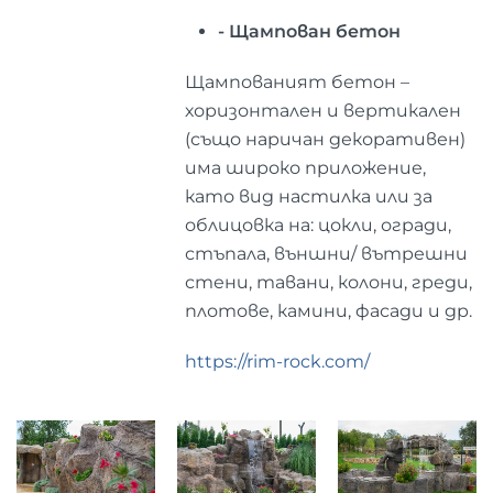
- Щампован бетон
Щампованият бетон –
хоризонтален и вертикален
(също наричан декоративен)
има широко приложение,
като вид настилка или за
облицовка на: цокли, огради,
стъпала, външни/ вътрешни
стени, тавани, колони, греди,
плотове, камини, фасади и др.
https://rim-rock.com/