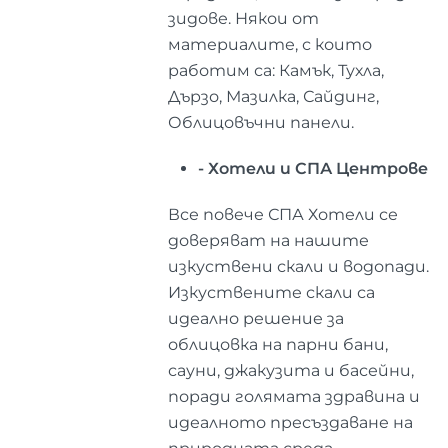
зидове. Някои от
материалите, с които
работим са: Камък, Тухла,
Дързо, Мазилка, Сайдинг,
Облицовъчни панели.
- Хотели и СПА Центрове
Все повече СПА Хотели се
доверяват на нашите
изкуствени скали и водопади.
Изкуствените скали са
идеално решение за
облицовка на парни бани,
сауни, джакузита и басейни,
поради голямата здравина и
идеалното пресъздаване на