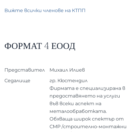
Вижте всички членове на КТПП
ФОРМАТ 4 ЕООД
Представител
Михаил Илиев
Седалище
гр. Кюстендил
Фирмата е специализирана в
предоставянето на услуги
във всеки аспект на
металообработката.
Обхваща широк спектър от
СМР /строително-монтажни