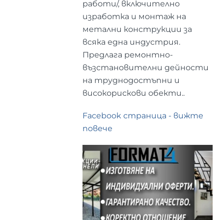
работи/, включително
изработка и монтаж на
метални конструкции за
всяка една индустрия.
Предлага ремонтно-
възстановителни дейности
на труднодостъпни и
високорискови обекти..
Facebook страница - вижте
повече