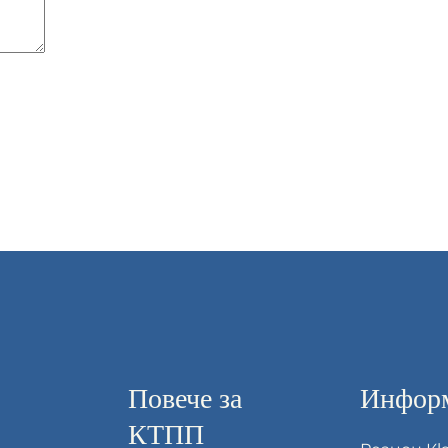
Повече за
Информ
КТПП