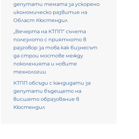
депутати темата за ускорено
икономическо развитие на
Област Кюстендил
„Вечерта на КТПП“ съчета
полезното с приятното в
разговор за това как бизнесът
да строи мостове между
поколенията и новите
технологии
КТПП обсъди с кандидати за
депутати бъдещето на
висшето образование в
Кюстендил