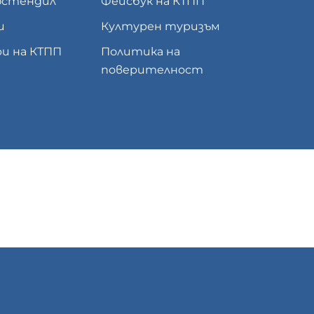
юстендил
Фейсбук на КТПП
и
Културен туризъм
и на КТПП
Политика на
поверителност