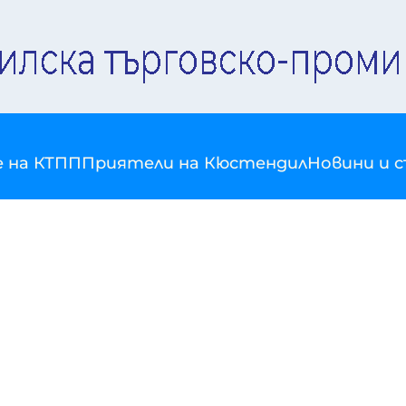
е на КТПП
Приятели на Кюстендил
Новини и 