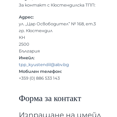
За контакт с Кюстендилска ТПП:
Адрес:
ул. „Цар Освободител” № 168, ет.3
гр. Кюстендил
КН
2500
България
Имейл:
tpp_kyustendil@abv.bg
Мобилен телефон:
+359 (0) 886 533 143
Форма за контакт
Изпращане на имейл