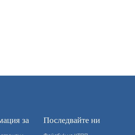
ация за
Последвайте ни