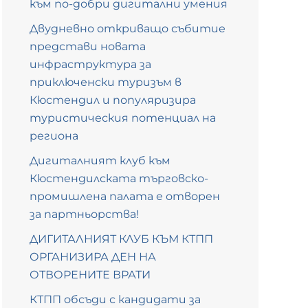
към по-добри дигитални умения
Двудневно откриващо събитие
представи новата
инфраструктура за
приключенски туризъм в
Кюстендил и популяризира
туристическия потенциал на
региона
Дигиталният клуб към
Кюстендилската търговско-
промишлена палата е отворен
за партньорства!
ДИГИТАЛНИЯТ КЛУБ КЪМ КТПП
ОРГАНИЗИРА ДЕН НА
ОТВОРЕНИТЕ ВРАТИ
КТПП обсъди с кандидати за