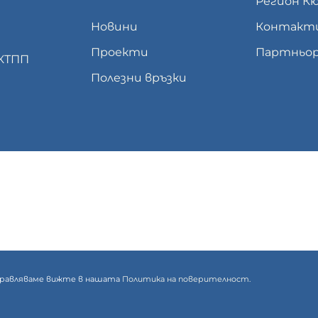
Регион К
Новини
Контакт
Проекти
Партньор
 КТПП
Полезни връзки
 управляваме вижте в нашата
Политика на поверителност.