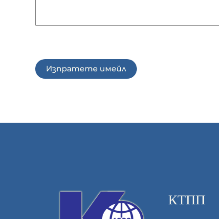
Анти спам
*
Изпратете имейл
КТПП