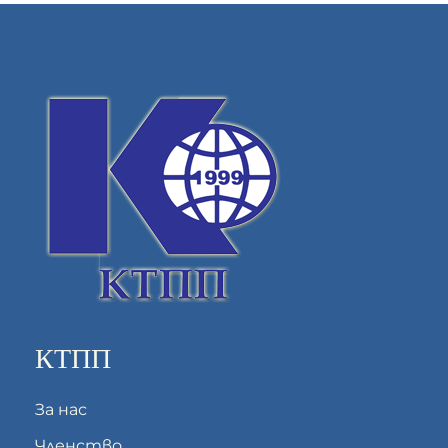
КТПП
За нас
Членство