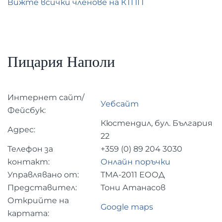
Вижте всички членове на КТПП
Пицария Наполи
Интернет сайт/
Уебсайт
Фейсбук:
Кюстендил, бул. България
Адрес:
22
Телефон за
+359 (0)
89 204 3030
контакт:
Онлайн поръчки
Управлявано от:
ТМА-2011 ЕООД
Представител:
Тони Атанасов
Открийте на
Google maps
картата: