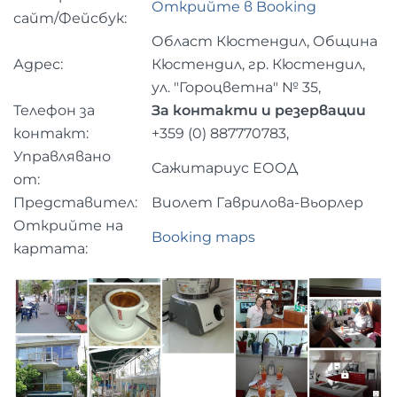
Открийте в Booking
сайт/Фейсбук:
Област Кюстендил, Община
Адрес:
Кюстендил, гр. Кюстендил,
ул. "Гороцветна" № 35,
Телефон за
За контакти и резервации
контакт:
+359 (0) 887770783,
Управлявано
Сажитариус ЕООД
от:
Представител:
Виолет Гаврилова-Вьорлер
Открийте на
Booking maps
картата: