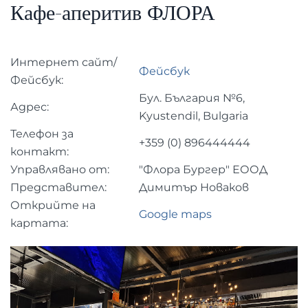
Кафе-аперитив ФЛОРА
Интернет сайт/
Фейсбук
Фейсбук:
Бул. България №6,
Адрес:
Kyustendil, Bulgaria
Телефон за
+359 (0) 896444444
контакт:
Управлявано от:
"Флора Бургер" ЕООД
Представител:
Димитър Новаков
Открийте на
Google maps
картата: