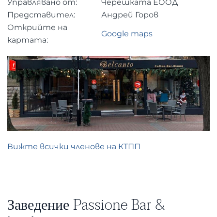
Управлявано от:
Черешката ЕООД
Представител:
Андрей Горов
Открийте на
Google maps
картата:
Вижте всички членове на КТПП
Заведение Passione Bar &