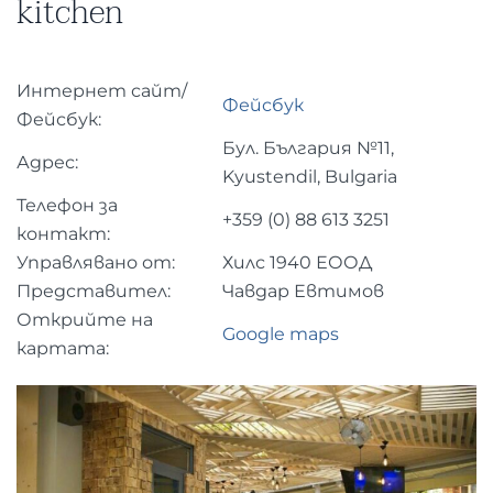
kitchen
Интернет сайт/
Фейсбук
Фейсбук:
Бул. България №11,
Адрес:
Kyustendil, Bulgaria
Телефон за
+359 (0)
88 613 3251
контакт:
Управлявано от:
Хилс 1940 ЕООД
Представител:
Чавдар Евтимов
Открийте на
Google maps
картата: