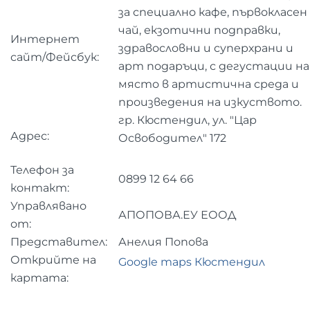
за специално кафе, първокласен
чай, екзотични подправки,
Интернет
здравословни и суперхрани и
сайт/Фейсбук:
арт подаръци, с дегустации на
място в артистична среда и
произведения на изкуството.
гр. Кюстендил, ул. "Цар
Адрес:
Освободител" 172
Телефон за
0899 12 64 66
контакт:
Управлявано
АПОПОВА.ЕУ ЕООД
от:
Представител:
Анелия Попова
Открийте на
Google maps Кюстендил
картата: