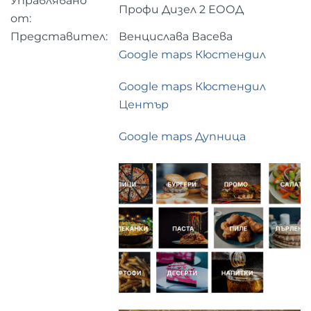
Управлявано
Профи Дизел 2 ЕООД
от:
Представител:
Венцислава Васева
Google maps Кюстендил
Google maps Кюстендил
Център
Google maps Дупница