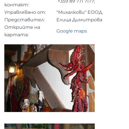
+359 89 771 7177;
контакт:
Управлявано от:
"Михалкови" ЕООД
Представител:
Елица Димитрова
Открийте на
Google maps
картата: