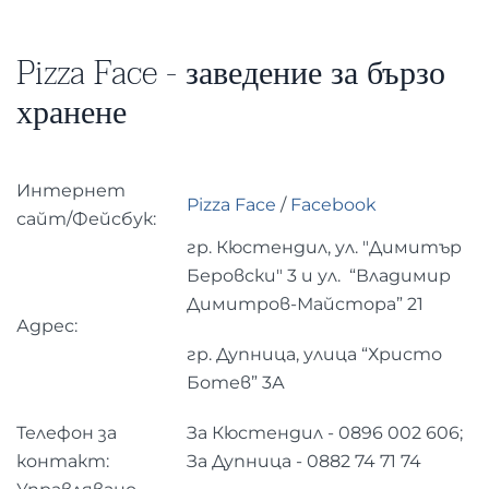
Pizza Face - заведение за бързо
хранене
Интернет
Pizza Face
/
Facebook
сайт/Фейсбук:
гр. Кюстендил, ул. "Димитър
Беровски" 3 и ул. “Владимир
Димитров-Майстора” 21
Адрес:
гр. Дупница, улица “Христо
Ботев” 3А
Телефон за
За Кюстендил - 0896 002 606;
контакт:
За Дупница - 0882 74 71 74