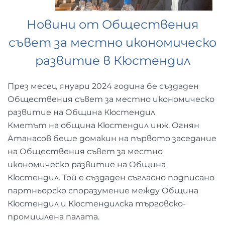
Новини от Обществения
съвет за местно икономическо
развитие в Кюстендил
През месец януари 2024 година бе създаден
Обществения съвет за местно икономическо
развитие на Община Кюстендил
Кметът на община Кюстендил инж. Огнян
Атанасов беше домакин на първото заседание
на Обществения съвет за местно
икономическо развитие на Община
Кюстендил. Той е създаден съгласно подписано
партньорско споразумение между Община
Кюстендил и Кюстендилска търговско-
промишлена палата.