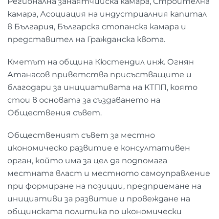
Регионална занаятчийска камара, Строителна
камара, Асоциация на индустриалния капитал
в България, Българска стопанска камара и
представител на Гражданска квота.
Кметът на община Кюстендил инж. Огнян
Атанасов приветства присъстващите и
благодари за инициативата на КТПП, която
стои в основата за създаването на
Обществения съвет.
Общественият съвет за местно
икономическо развитие е консултативен
орган, който има за цел да подпомага
местната власт и местното самоуправление
при формиране на позиции, предприемане на
инициативи за развитие и провеждане на
общинската политика по икономически