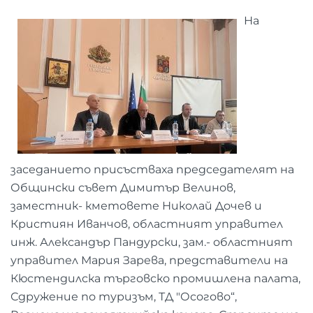
На
заседанието присъстваха председателят на
Общински съвет Димитър Велинов,
заместник- кметовете Николай Дочев и
Кристиян Иванчов, областният управител
инж. Александър Пандурски, зам.- областният
управител Мария Зарева, представители на
Кюстендилска търговско промишлена палата,
Сдружение по туризъм, ТД "Осогово“,