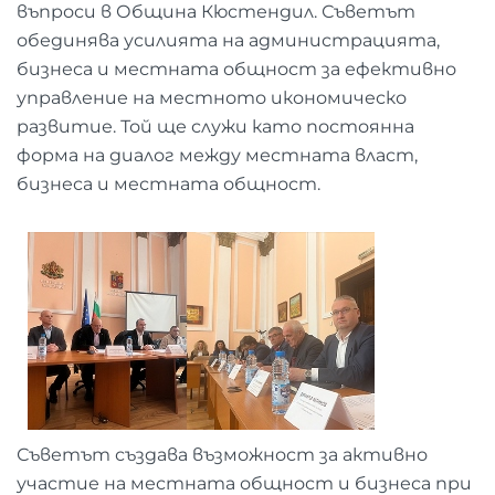
въпроси в Община Кюстендил. Съветът
обединява усилията на администрацията,
бизнеса и местната общност за ефективно
управление на местното икономическо
развитие. Той ще служи като постоянна
форма на диалог между местната власт,
бизнеса и местната общност.
Съветът създава възможност за активно
участие на местната общност и бизнеса при