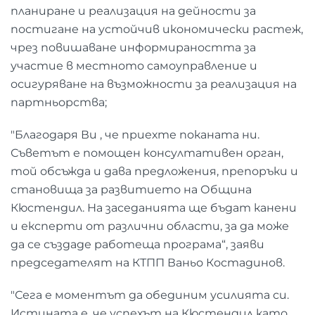
планиране и реализация на дейности за
постигане на устойчив икономически растеж,
чрез повишаване информираността за
участие в местното самоуправление и
осигуряване на възможности за реализация на
партньорства;
"Благодаря Ви , че приехте поканата ни.
Съветът е помощен консултативен орган,
той обсъжда и дава предложения, препоръки и
становища за развитието на Община
Кюстендил. На заседанията ще бъдат канени
и експерти от различни области, за да може
да се създаде работеща програма“, заяви
председателят на КТПП Ваньо Костадинов.
"Сега е моментът да обединим усилията си.
Истината е, че успехът на Кюстендил като