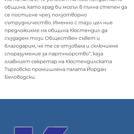
община, като град би могъл в пълна степен да
се постигне чрез ползотворно
сътрудничество. Именно с тази цел ние
предложихме на община Кюстендил да
създадем този Обществен съвет и
благодарим, че те се отзоваха и сключихме
споразумение за партньорство“, каза
главният секретар на Кюстендилската
Търговско промишлена палата Йордан
Беловодски.