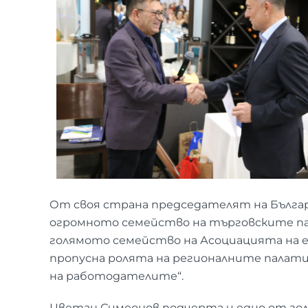
От своя страна председателят на Бълга
огромното семейство на търговските пала
голямото семейство на Асоциацията на е
пропусна ролята на регионалните палати
на работодателите“.
Цветан Симеонов подчерта и едно от го