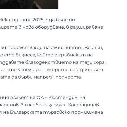
ка идната 2025 г. да бъде по-
тирате в ново оборудване, в разширяване
чки присъстващи на събитието. „Всички,
е сте бизнеса, който е гръбнакът на
ъздавате благоденствието на тези хора.
е вие сте успели да намерите най-добрият
ата да върви напред“, подчерта
ия плакет на ОА – Кюстендил, на
адинов. За особени заслуги Костадинов
я на Българската търговско промишлена