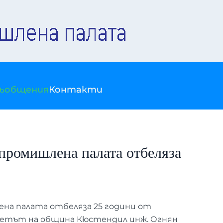
съобщения
Контакти
-промишлена палата отбеляза
на палата отбеляза 25 години от
кметът на община Кюстендил инж. Огнян