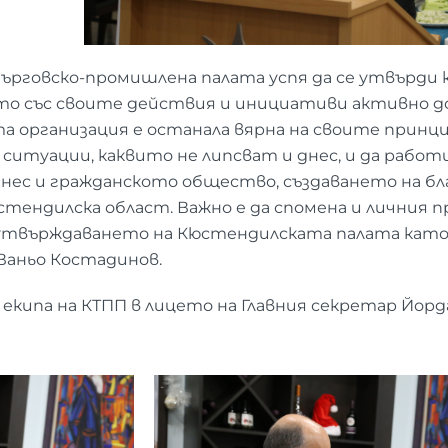
рговско-промишлена палата успя да се утвърди 
о със своите действия и инициативи активно до
та организация е останала вярна на своите принц
итуации, каквито не липсват и днес, и да работи
знес и гражданското общество, създаването на бл
стендилска област. Важно е да спомена и личния 
утвърждаването на Кюстендилската палата като 
Ваньо Костадинов.
 екипа на КТПП в лицето на Главния секретар Йорд