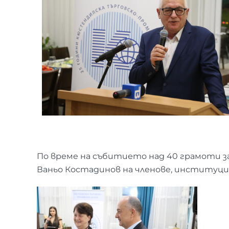
По време на събитието над 40 грамоти за
Ваньо Костадинов на членове, институци