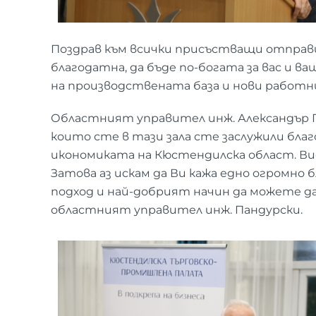
Поздрав към всички присъстващи отправи 
благодатна, да бъде по-богата за вас и 
на производствената база и нови работни
Областният управител инж. Александър П
които сте в тази зала сте заслужили бла
икономиката на Кюстендилска област. Ви
Затова аз искам да Ви кажа едно огромно 
подход и най-добрият начин да можете да
областният управител инж. Пандурски.