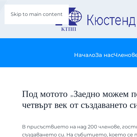
Skip to main content
Начало
За нас
Членов
Под мотото „Заедно можем п
четвърт век от създаването с
В присъствието на над 200 членове, гос
създаването си. На събитието, което се