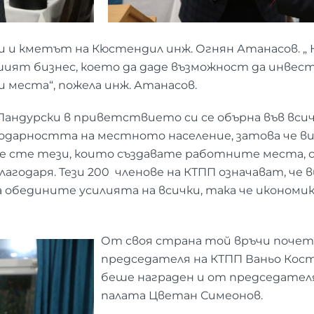
и кметът на Кюстендил инж. Огнян Атанасов. „ Не
вашият бизнес, което да даде възможност да инвес
 места“, пожела инж. Атанасов.
андурски в приветствието си се обърна във вси
годарността на местното население, затова че ви
е сте тези, които създавате работните места, с
благодаря. Тези 200 членове на КТПП означават, ч
 обедините усилията на всички, така че икономик
От своя страна той връчи почетн
председателя на КТПП Ваньо Кост
беше награден и от председател
палата Цветан Симеонов.