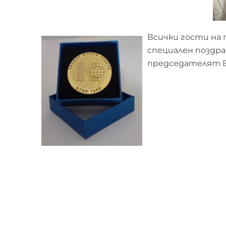
Всички гости на 
специален поздр
председателят В