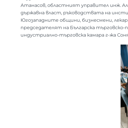
Атанасов, областният управител инж. А
държавна власт, ръководствата на инсти
Югозападните общини, бизнесмени, лекар
председателят на Българска търговско-п
индустриално-търговска камара г-жа Соня