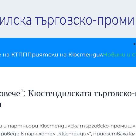
е на КТПП
Приятели на Кюстендил
Новини и 
овече“: Кюстендилската търговско
и
ти и партньори Кюстендилска търговско-промишле
 проведе в парк-хотел „Кюстендил“, присъстваха 