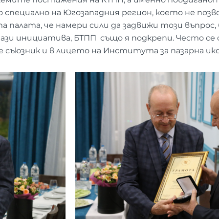
о специално на Югозападния регион, което не по
а палата, че намери сили да задвижи този въпрос
ази инициатива, БТПП също я подкрепи. Често се
ме съюзник и в лицето на Института за пазарна ик