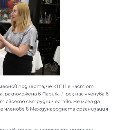
еонов подчерта, че КТПП е част от
разположена в Париж. „Чрез нас членува в
ат своето сътрудничество. Не мога да
ме членове в Международната организация
о на въпроса за недостатъците при