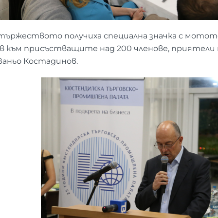
тържеството получиха специална значка с мотото 
ав към присъстващите над 200 членове, приятели
аньо Костадинов.