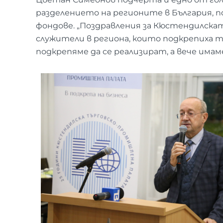
разделението на регионите в България, п
фондове. „Поздравления за Кюстендилскат
служители в региона, които подкрепиха т
подкрепяме да се реализират, а вече има