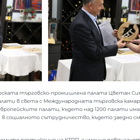
рската търговско-промишлена палата Цветан Сим
ти в света с Международната търговска камара, 
вропейските палати, където над 1200 палати им
 в социалното сътрудничество, където заедно с
лемите постижения на КТПП, а именно повдиганот