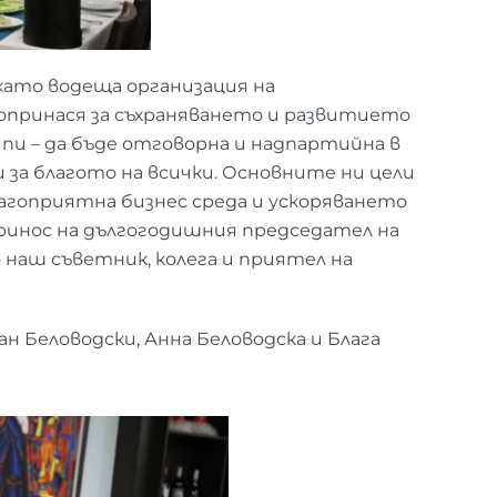
като водеща организация на
принася за съхраняването и развитието
ипи – да бъде отговорна и надпартийна в
 за благото на всички. Основните ни цели
агоприятна бизнес среда и ускоряването
принос на дългогодишния председател на
наш съветник, колега и приятел на
ан Беловодски, Анна Беловодска и Блага