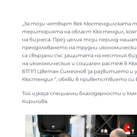
„За този четвърт век Кюстендилската тъ
територията на област Кюстендил, коят
на бизнеса. През целия този период наша
преодоляването на трудни икономически с
са свързани със защитата на местния би
на икономическия и социален растеж в Кю
БТПП Цветан Симеонов за развитието и 
Кюстендил “, обяви в приветствието си 
Той изказа специални благодарности и към
Кирилова.