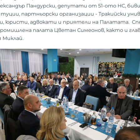
лександър Пандурски, депутати от 51-ото НС, би
туции, партньорски организации - Тракийски ун
и, юристи, адвокати и приятели на Палатата. С
ромишлена палата Цветан Симеонов, както и глав
 Миклай.