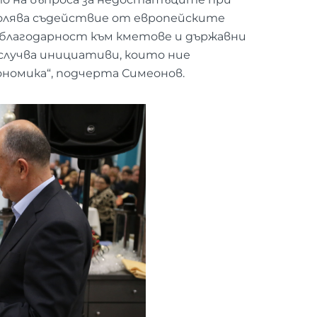
зволява съдействие от европейските
, благодарност към кметове и държавни
 случва инициативи, които ние
ономика“, подчерта Симеонов.