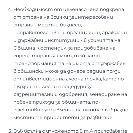
Необходимост от целенасочена подкрепа
от страна на всички заинтересовани
страни - местни бизнеси,
неправителствени организации, граждани
и държавни институции - в усилията на
Община Кюстендил за придобиване на
горецитирания имот, тъй като
трансформацията на имота от държавен
в общински може да донесе редица ползи
от инвестиционна гледна точка, като по-
бързи и по-лесни процедури за
разрешителни и одобрения, генериране на
повече приходи за общината, по-
ефективно управление на имота съобразно
местните приоритети за развитие.
Във връзка с изложеното в т.4 призоваваме