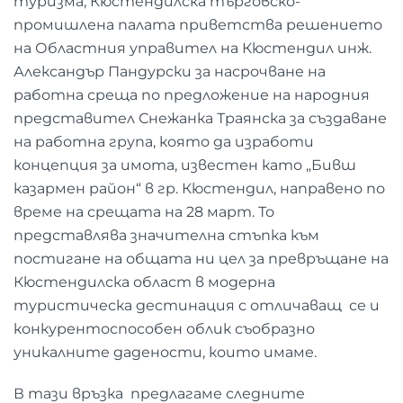
туризма, Кюстендилска търговско-
промишлена палата приветства решението
на Областния управител на Кюстендил инж.
Александър Пандурски за насрочване на
работна среща по предложение на народния
представител Снежанка Траянска за създаване
на работна група, която да изработи
концепция за имота, известен като „Бивш
казармен район“ в гр. Кюстендил, направено по
време на срещата на 28 март. То
представлява значителна стъпка към
постигане на общата ни цел за превръщане на
Кюстендилска област в модерна
туристическа дестинация с отличаващ се и
конкурентоспособен облик съобразно
уникалните дадености, които имаме.
В тази връзка предлагаме следните