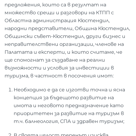
предложения, които са в резултат на
множество срещи и разговори на КТПП с
Областна администрация Кюстендил,
народни представители, Община Кюстендил,
Общински съвет-Кюстендил, други бизнес и
неправителствени организации, членове на
Палатата и експерти, и които считаме, че
ще спомогнат за създаване на реални
възможности и условия за инвестиции в
туризма, в частност в посочения имот:
Необходимо е да се изготви точна и ясна
концепция за бъдещото развитие на
имота и неговото предназначение като
приоритетен за развитие на туризъм в
т.ч. балнеология, СПА и здравен туризъм;
В своята цялост теренът изисква