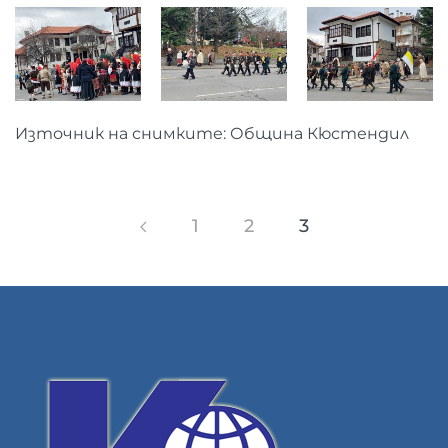
Източник на снимките: Община Кюстендил
1
2
3