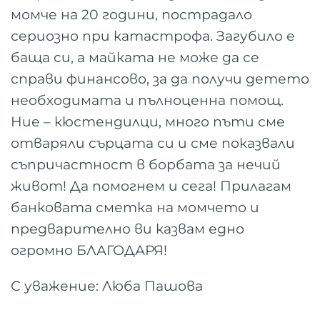
момче на 20 години, пострадало
сериозно при катастрофа. Загубило е
баща си, а майката не може да се
справи финансово, за да получи детето
необходимата и пълноценна помощ.
Ние – кюстендилци, много пъти сме
отваряли сърцата си и сме показвали
съпричастност в борбата за нечий
живот! Да помогнем и сега! Прилагам
банковата сметка на момчето и
предварително ви казвам едно
огромно БЛАГОДАРЯ!
С уважение: Люба Пашова