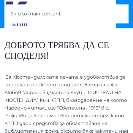
Skip to main content
ДОБРОТО ТРЯБВА ДА СЕ
СПОДЕЛЯ!
За Кюстендилската палата е удоволствие да
сподели и подкрепи инициативата на г-жа
Любов Миронова, член на Клуб „ПРИЯТЕЛИ НА
КЮСТЕНДИЛ“ към КТПП, благодарение на която
Народно читалище "Светлина - 1913" в с.
Раждавица вече има свой детски отдел, като
КТПП дари средства за обогатяване на
библиотечния фонд, с които бяха закупени над