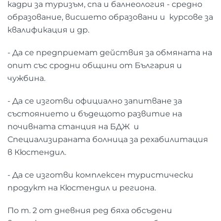
кадри за туризъм, спа и балнеология - средно
образование, висшето образовани и курсове за
квалификация и др.
- Да се предприемат действия за обмяната на
опит със сродни общини от България и
чужбина.
- Да се изготви официално запитване за
състоянието и бъдещото развитие на
почивната станция на БДЖ и
Специализираната болница за рехабилитация
в Кюстендил.
- Да се изготви комплексен туристически
продукт на Кюстендил и региона.
По т. 2 от дневния ред бяха обсъдени