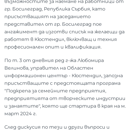
възможностите за наемане на работници от
гр. Босилеград, Република Сърбия, като
присъстващият на заседанието
представител от гр. Босилеград пое
ангажимент да изготви списък на желаещи да
работят в Кюстендил, включващ и техния
професионален опит и квалификация.
По т. 3 от дневния ред г-жа Любомира
Велинова, управител на Областен
информационен център - Кюстендил, запозна
присъстващите с предстоящата програма
"Подкрепа за семейните предприятия,
предприятията от творческите индустрии
и занаятите", която ще стартира в края на м.
март 2024 г.
След дискусия по тези и други въпроси и