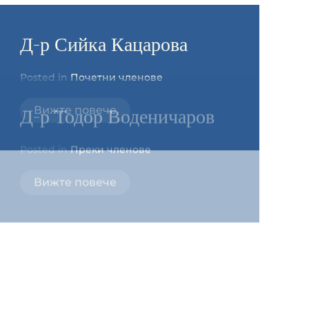
Д-р Сийка Кацарова
Posted in
Почетни членове
Вижте повече
Д-р Тодор Воденичаров
Posted in
Преки членове
Вижте повече