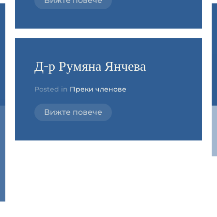
Вижте повече
Д-р Румяна Янчева
Posted in
Преки членове
Вижте повече
Д-р Стефан
Константинов