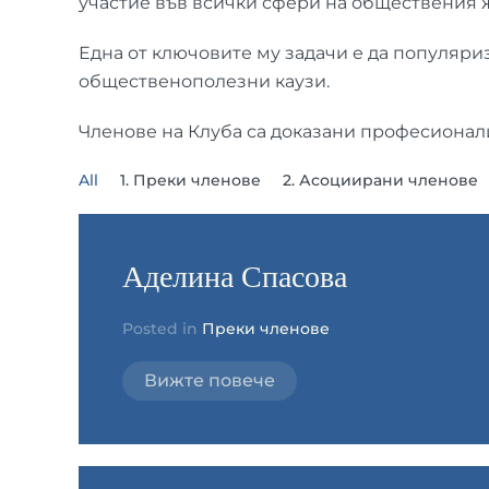
участие във всички сфери на обществения 
Една от ключовите му задачи е да популяриз
общественополезни каузи.
Членове на Клуба са доказани професионалис
All
1. Преки членове
2. Асоциирани членове
Аделина Спасова
Posted in
Преки членове
Вижте повече