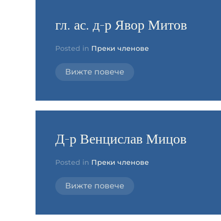
гл. ас. д-р Явор Митов
Posted in
Преки членове
Вижте повече
Д-р Венцислав Мицов
Posted in
Преки членове
Вижте повече