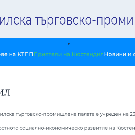
ве на КТПП
Приятели на Кюстендил
Новини и 
ИЛ
лска търговско-промишлена палата е учреден на 23 
остното социално-икономическо развитие на Кюстен