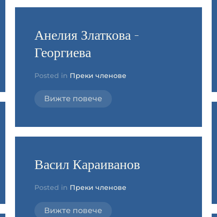
Анелия Златкова -
Георгиева
Posted in
Преки членове
Вижте повече
Васил Караиванов
Posted in
Преки членове
Вижте повече