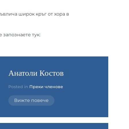
ъвлича широк кръг от хора в
 запознаете тук:
Анатоли Костов
Posted in
Преки членове
Вижте повече