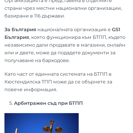
Организацията е представена в отделните
страни чрез местни национални организации,
базирани в 116 държави.
За България
националната организация е
GS
1
България
, която функционира към БТПП, където
независимо дали продавате в магазини, онлайн
или и двете, може да подадете документи за
получаване на баркодове.
Като част от единната системата на БТПП в
Кюстендилска ТПП може да се обърнете за
повече информация.
5.
Арбитражен съд при БТПП