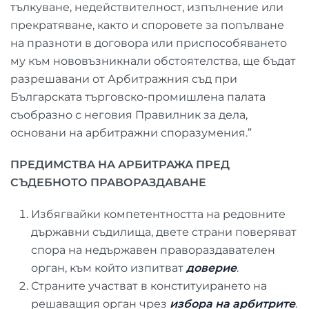
тълкуване, недействителност, изпълнение или
прекратяване, както и споровете за попълване
на празноти в договора или приспособяването
му към нововъзникнали обстоятелства, ще бъдат
разрешавани от Арбитражния съд при
Българската търговско-промишлена палата
съобразно с неговия Правилник за дела,
основани на арбитражни споразумения.”
ПРЕДИМСТВА НА АРБИТРАЖА ПРЕД
СЪДЕБНОТО ПРАВОРАЗДАВАНЕ
Избягвайки компетентността на редовните
държавни съдилища, двете страни поверяват
спора на недържавен правораздавателен
орган, към който изпитват
доверие
.
Страните участват в конституирането на
решаващия орган чрез
избора на арбитрите
.