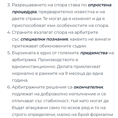
Разрешаването на спора става по
опростена
процедура
, предварително известна и на
двете страни. Те могат да я изменят и да я
приспособяват към особеностите на спора.
Страните възлагат спора на арбитрите
със
специални познания
, каквито не винаги
притежават обикновените съдии.
Бързината е едно от големите
предимства
на
арбитража. Производството е
едноинстанционно. Делата приключват
нормално в рамките на 9 месеца до една
година.
Арбитражните решения са
окончателни
,
подлежат на доброволно изпълнение и се
отличават със стабилност, тъй като могат да
бъдат атакувани само по исков ред и то на
строго определени, малко на брой формални