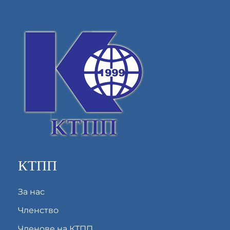
КТПП
За нас
Членство
Членове на КТПП