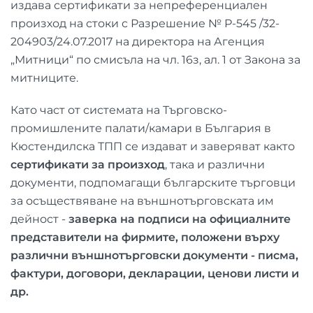
издава сертификати за непреференциален
произход на стоки с Разрешение № Р-545 /32-
204903/24.07.2017 на директора на Агенция
„Митници“ по смисъла на чл. 16з, ал. 1 от Закона за
митниците.
Като част от системата на Търговско-
промишлените палати/камари в България в
Кюстендилска ТПП се издават и заверяват както
сертификати за произход
, така и различни
документи, подпомагащи българските търговци
за осъществяване на външнотърговската им
дейност -
заверка на подписи на официалните
представители на фирмите, положени върху
различни външнотърговски документи - писма,
фактури, договори, декларации, ценови листи и
др.