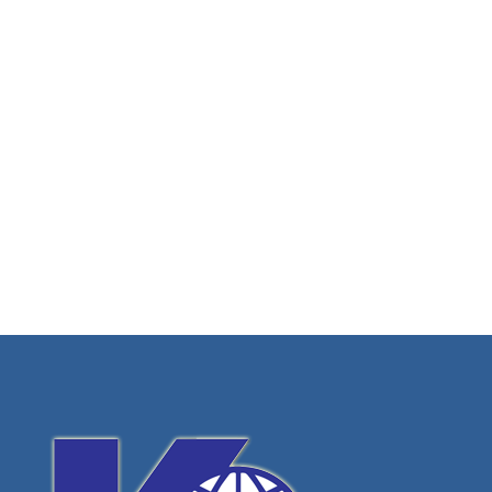
хижа ОСОГОВО
ХОТЕЛИ, КЪЩИ ЗА ГОСТИ,
АТРАКЦИОНИ
Вижте повече
Хотел ресторант "Чешмето"
ХОТЕЛИ, КЪЩИ ЗА ГОСТИ,
АТРАКЦИОНИ
Вижте повече