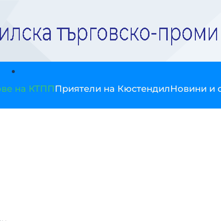
ве на КТПП
Приятели на Кюстендил
Новини и 