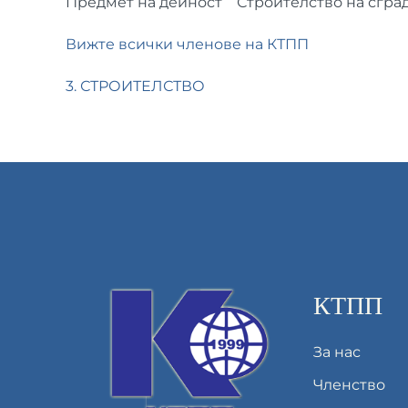
Предмет на дейност
Строителство на сгра
Вижте всички членове на КТПП
3. СТРОИТЕЛСТВО
КТПП
За нас
Членство