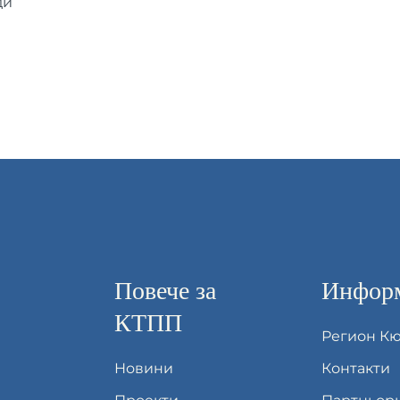
ди
Повече за
Информ
КТПП
Регион К
Новини
Контакти