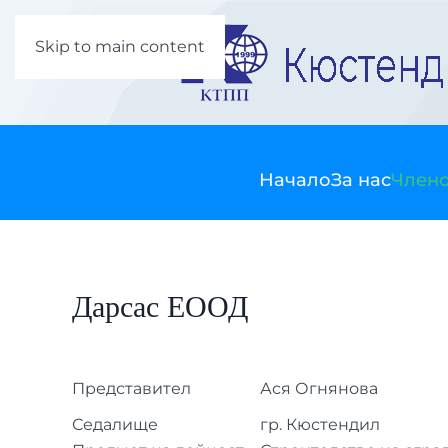
Skip to main content
Начало
За нас
Члено
Дарсас ЕООД
Представител
Ася Огнянова
Седалище
гр. Кюстендил