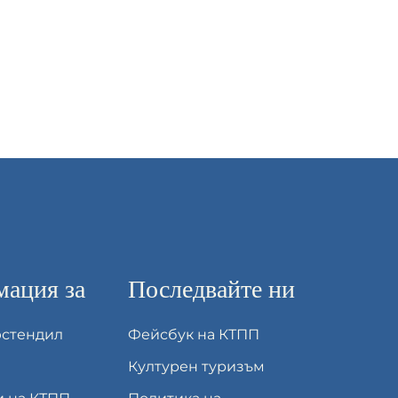
ация за
Последвайте ни
юстендил
Фейсбук на КТПП
Културен туризъм