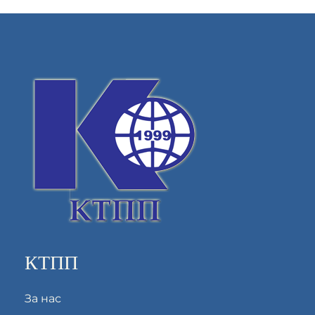
КТПП
За нас